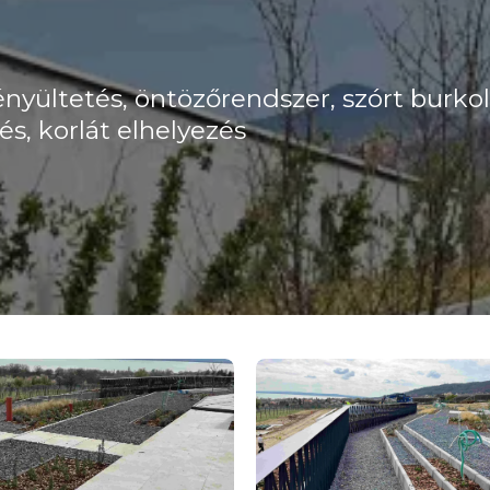
ényültetés, öntözőrendszer, szórt burkol
és, korlát elhelyezés