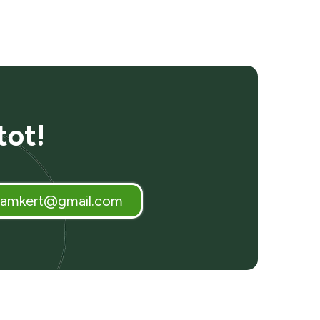
tot!
damkert@gmail.com