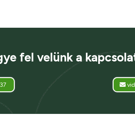
ye fel velünk a kapcsola
37
vi