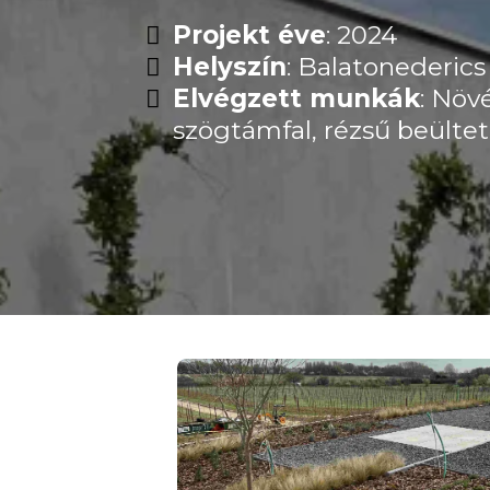
Projekt éve
: 2024
Helyszín
: Balatonederics
Elvégzett munkák
: Növ
szögtámfal, rézsű beültet