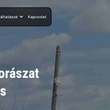
Kapcsolat
gáltatások
orászat
és