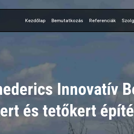
Kezdőlap
Bemutatkozás
Referenciák
Szol
nederics Innovatív B
ert és tetőkert épít