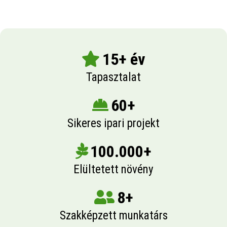
15+ év
Tapasztalat
60+
Sikeres ipari projekt
100.000+
Elültetett növény
8+
Szakképzett munkatárs